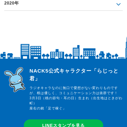
2020年
らじっと君
NACK5公式キャラクター「らじっと
君」
ラジオキャラなのに無口で愛想がない変わりものです
が、根は優しく、コミュニケーション力は抜群です！
3月3日（桃の節句・耳の日）生まれ（出生地はときがわ
町）
座右の銘「足で稼ぐ」
LINEスタンプを見る