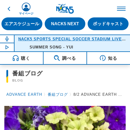
戻る
FM NACK5 79.5MHz（
マイページ
エアスケジュール
NACK5 NEXT
ポッドキャスト
NOW ON AIR
NACK5 SPORTS SPECIAL SOCCER STADIUM LIVE 2026
NOW PLAYING
SUMMER SONG - YUI
18:05
聴く
調べる
知る
番組ブログ
BLOG
ADVANCE EARTH
〉
番組ブログ
〉
8/2 ADVANCE EARTH 放送後記