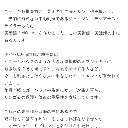
こうした危機を前に、芸術の力で海とサンゴ礁を救おうと、
世界的に有名な海中彫刻家であるジェイソン・デケアーズ・
テイラーさんは、
美術館「MOUA」を作りました。この美術館、実は海の中に
あるんです。
岸から80km離れた海中には、
ビニールハウスのような大きな屋根型のオブジェの下に、
顕微鏡をのぞく研究者や、海底を掃除する人など、
今にも動きだしそうな人の形をしたモニュメントが置かれて
います。
年月が経てば、ハウスや彫刻にサンゴが生え育ち、
サンゴ礁の保護と修復の重要性を表現しています。
これらの彫刻作品は海の中にあるので、
観に行くにはダイビングをしなければなりませんが、
「オーシャン・サイレン」と名付けられた展示は、