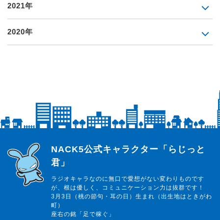
2021年
2020年
らじっと君
NACK5公式キャラクター「らじっと
君」
ラジオキャラなのに無口で愛想がない変わりものです
が、根は優しく、コミュニケーション力は抜群です！
3月3日（桃の節句・耳の日）生まれ（出生地はときがわ
町）
座右の銘「足で稼ぐ」