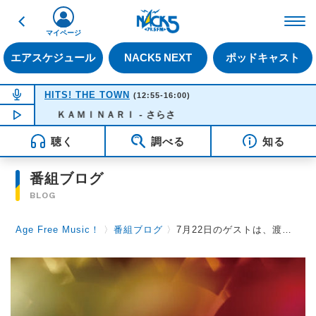
戻る
FM NACK5 79.5MHz（
マイページ
エアスケジュール
NACK5 NEXT
ポッドキャスト
NOW ON AIR
HITS! THE TOWN
(12:55-16:00)
ＫＡＭＩＮＡＲＩ - さらさ
NOW PLAYING
14:56
聴く
調べる
知る
番組ブログ
BLOG
Age Free Music！
〉
番組ブログ
〉
7月22日のゲストは、渡辺真知子さん、みのや雅彦さんです！（電話インタビュー）