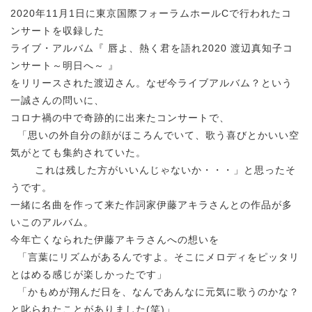
2020年11月1日に東京国際フォーラムホールCで行われたコ
ンサートを収録した
ライブ・アルバム『 唇よ、熱く君を語れ2020 渡辺真知子コ
ンサート～明日へ～ 』
をリリースされた渡辺さん。なぜ今ライブアルバム？という
一誠さんの問いに、
コロナ禍の中で奇跡的に出来たコンサートで、
「思いの外自分の顔がほころんでいて、歌う喜びとかいい空
気がとても集約されていた。
これは残した方がいいんじゃないか・・・」と思ったそ
うです。
一緒に名曲を作って来た作詞家伊藤アキラさんとの作品が多
いこのアルバム。
今年亡くなられた伊藤アキラさんへの想いを
「言葉にリズムがあるんですよ。そこにメロディをピッタリ
とはめる感じが楽しかったです」
「かもめが翔んだ日を、なんであんなに元気に歌うのかな？
と叱られたことがありました(笑)」