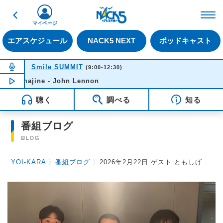
戻る
FM NACK5 79.5MHz（
マイページ
エアスケジュール
NACK5 NEXT
ポッドキャスト
NOW ON AIR
Smile SUMMIT
(9:00-12:30)
Imajine - John Lennon
NOW PLAYING
10:52
聴く
調べる
知る
番組ブログ
BLOG
YOI-KARA
〉
番組ブログ
〉
2026年2月22日 ゲスト:ともしげさん（モグライダー）