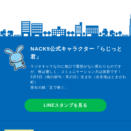
らじっと君
NACK5公式キャラクター「らじっと
君」
ラジオキャラなのに無口で愛想がない変わりものです
が、根は優しく、コミュニケーション力は抜群です！
3月3日（桃の節句・耳の日）生まれ（出生地はときがわ
町）
座右の銘「足で稼ぐ」
LINEスタンプを見る