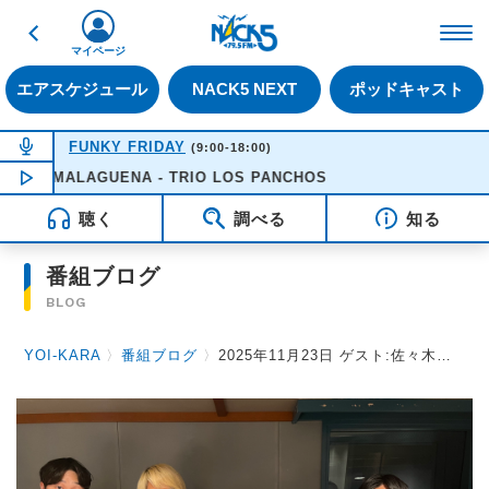
戻る
FM NACK5 79.5MHz（
マイページ
エアスケジュール
NACK5 NEXT
ポッドキャスト
NOW ON AIR
FUNKY FRIDAY
(9:00-18:00)
LA MALAGUENA - TRIO LOS PANCHOS
NOW PLAYING
11:25
聴く
調べる
知る
番組ブログ
BLOG
YOI-KARA
〉
番組ブログ
〉
2025年11月23日 ゲスト:佐々木直人さん / 木田健太郎さん（リアクション ザ ブッタ）