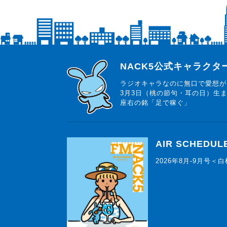
らじっと君
NACK5公式キャラク
ラジオキャラなのに無口で愛想が
3月3日（桃の節句・耳の日）生
座右の銘「足で稼ぐ」
AIR SCHEDUL
2026年8月-9月号＜