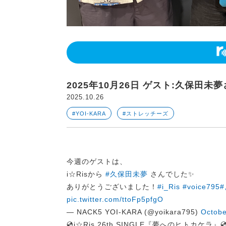
2025年10月26日 ゲスト:久保田未夢
2025.10.26
#YOI-KARA
#ストレッチーズ
今週のゲストは、
i☆Risから
#久保田未夢
さんでした✨
ありがとうございました！
#i_Ris
#voice795
#
pic.twitter.com/ttoFp5pfgO
— NACK5 YOI-KARA (@yoikara795)
Octobe
💿i☆Ris 26th SINGLE『夢へのヒトカケラ』