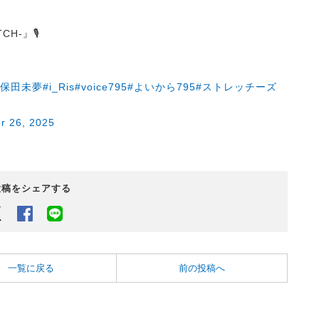
ATCH-』🎙
久保田未夢
#i_Ris
#voice795
#よいから795
#ストレッチーズ
r 26, 2025
投稿をシェアする
Twitter
Facebook
LINEでシェアするボタン
一覧に戻る
前の投稿へ