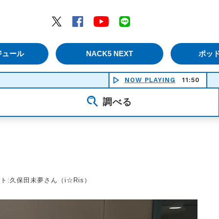
エムナックファイブ）
Twitter
Facebook
YouTube
LINE
ジュール
NACK5 NEXT
ポッ
NOW PLAYING
11:50
蝋人形
調べる
ゲスト:久保田未夢さん（i☆Ris）