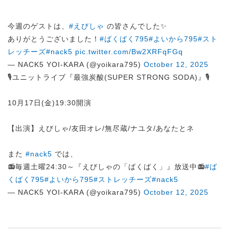
今週のゲストは、
#えびしゃ
の皆さんでした✨
ありがとうございました！
#ばくばく795
#よいから795
#スト
レッチーズ
#nack5
pic.twitter.com/Bw2XRFqFGq
— NACK5 YOI-KARA (@yoikara795)
October 12, 2025
🎙ユニットライブ『最強炭酸(SUPER STRONG SODA)』🎙
10月17日(金)19:30開演
【出演】えびしゃ/友田オレ/無尽蔵/ナユタ/あなたとネ
また
#nack5
では、
📻毎週土曜24:30～『えびしゃの「ばくばく」』放送中📻
#ば
くばく795
#よいから795
#ストレッチーズ
#nack5
— NACK5 YOI-KARA (@yoikara795)
October 12, 2025