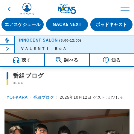
戻る
FM NACK5 79.5MHz（
マイページ
エアスケジュール
NACK5 NEXT
ポッドキャスト
NOW ON AIR
INNOCENT SALON
(8:00-12:00)
NOW PLAYING
ＶＡＬＥＮＴＩ - ＢｏＡ
09:29
聴く
調べる
知る
番組ブログ
BLOG
YOI-KARA
〉
番組ブログ
〉
2025年10月12日 ゲスト:えびしゃ