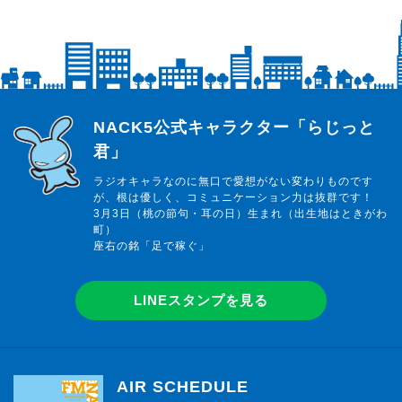
らじっと君
NACK5公式キャラクター「らじっと
君」
ラジオキャラなのに無口で愛想がない変わりものです
が、根は優しく、コミュニケーション力は抜群です！
3月3日（桃の節句・耳の日）生まれ（出生地はときがわ
町）
座右の銘「足で稼ぐ」
LINEスタンプを見る
AIR SCHEDULE