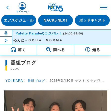
戻る
FM NACK5 79.5MHz（
マイページ
エアスケジュール
NACK5 NEXT
ポッドキャスト
NOW ON AIR
Palette Paradeのラジパレ！
(24:30-25:00)
ているんだ - ＯＣＨＡ ＮＯＲＭＡ
NOW PLAYING
00:15
聴く
調べる
知る
番組ブログ
BLOG
YOI-KARA
〉
番組ブログ
〉
2025年3月30日 ゲスト:タケカワユキヒデさん（ゴダイゴ）