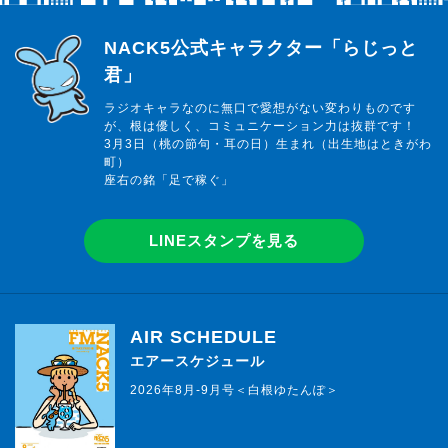
らじっと君
NACK5公式キャラクター「らじっと
君」
ラジオキャラなのに無口で愛想がない変わりものです
が、根は優しく、コミュニケーション力は抜群です！
3月3日（桃の節句・耳の日）生まれ（出生地はときがわ
町）
座右の銘「足で稼ぐ」
LINEスタンプを見る
AIR SCHEDULE
エアースケジュール
2026年8月-9月号＜白根ゆたんぽ＞