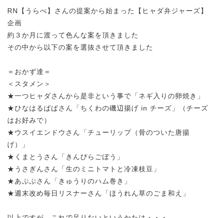
RN【うらべ】さんの提案から始まった【ヒャダ弁ジャーズ】
企画
約３か月に渡って色んな案を頂きました
その中から以下の案を選抜させて頂きました
＝おかず達＝
＜スタメン＞
★一つヒャダさんから是非という事で「ネギ入りの卵焼き」
★ひなはるぱぱさん「ちくわの磯辺揚げ in チーズ」（チーズ
はお好みで）
★ウスイエンドウさん「チューリップ（骨のついた唐揚
げ）」
★くまとうさん「きんぴらごぼう」
★うさぎんさん「生のミニトマトと冷凍枝豆」
★あぷぷさん「きゅうりのハム巻き」
★週末改め毎日リスナーさん「ほうれん草のごま和え」
以上ですが、これで足りないというかたは・・・