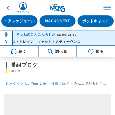
戻る
FM NACK5 79.5MHz（
マイページ
エアスケジュール
NACK5 NEXT
ポッドキャスト
NOW ON AIR
きつねのこんこんらじお
(23:00-23:30)
ピース・トレイン - キャット・スティーヴンス
NOW PLAYING
22:50
聴く
調べる
知る
番組ブログ
BLOG
ヒャダイン Up Your Life
〉
番組ブログ
〉
みんなで創るお弁当【ヒャダ弁ジャーズ】～完成レシピ！