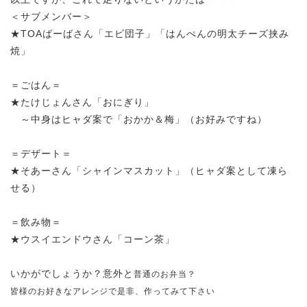
＜サブメンバー＞
★TOAばーばさん「エビ団子」「はんぺんの明太チーズ挟み
焼」
＝ごはん＝
★たけじょんさん「おにぎり」
～中身はヒャダ案で「おかか＆梅」（お好みですね）
＝デザート＝
★そあーさん「シャインマスカット」（ヒャダ案として凍ら
せる）
＝飲み物＝
★ウスイエンドウさん「コーン茶」
いかがでしょうか？意外と
普通のお弁当？
皆様のお好きなアレンジで是非、作ってみて下さい