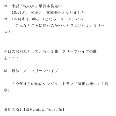
⇒ 小説「転の声」単行本発売中
⇒ 10/8(火)「私語と」文庫発売となりました！
⇒ 12/4(水)に3年ぶりとなるニューアルバム
『こんなところに居たのかやっと見つけたよ』リリー
ス！
今日のお別れとして、もう１曲、クリープハイプの曲
を・・・
Ｍ 喉仏 ／ クリープハイプ
＊今年４月の配信シングル（ドラマ『滅相も無い』主題
歌）
番組のXは【@HyadaUpYourLife】