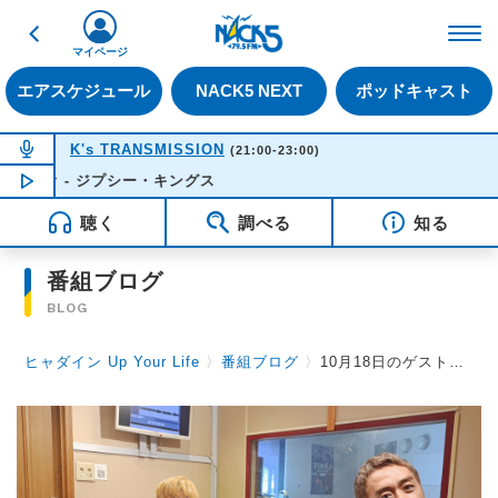
戻る
FM NACK5 79.5MHz（
マイページ
エアスケジュール
NACK5 NEXT
ポッドキャスト
NOW ON AIR
K's TRANSMISSION
(21:00-23:00)
レオ - ジプシー・キングス
NOW PLAYING
21:55
聴く
調べる
知る
番組ブログ
BLOG
ヒャダイン Up Your Life
〉
番組ブログ
〉
10月18日のゲストは尾崎世界観さん（クリープハイプ）