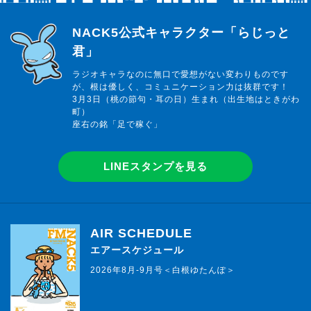
らじっと君
NACK5公式キャラクター「らじっと
君」
ラジオキャラなのに無口で愛想がない変わりものです
が、根は優しく、コミュニケーション力は抜群です！
3月3日（桃の節句・耳の日）生まれ（出生地はときがわ
町）
座右の銘「足で稼ぐ」
LINEスタンプを見る
AIR SCHEDULE
エアースケジュール
2026年8月-9月号＜白根ゆたんぽ＞