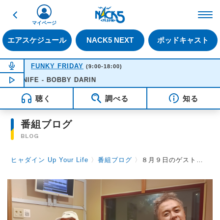
戻る
FM NACK5 79.5MHz（
マイページ
エアスケジュール
NACK5 NEXT
ポッドキャスト
NOW ON AIR
FUNKY FRIDAY
(9:00-18:00)
E KNIFE - BOBBY DARIN
NOW PLAYING
16:51
聴く
調べる
知る
番組ブログ
BLOG
ヒャダイン Up Your Life
〉
番組ブログ
〉
８月９日のゲストは野沢直子さん