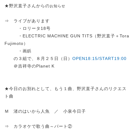
★野沢直子さんからの
お知らせ
⇒ ライブがあります
・ロリータ18号
・ELECTRIC MACHINE GUN TITS（野沢直子＋Tora
Fujimoto）
・画鋲
の３組で、８月２５日（日）
OPEN18:15/START19:00
＠吉祥寺のPlanet K
★今日のお別れとして、もう１曲、野沢直子さんのリクエス
ト曲
Ｍ 渚のはいから人魚 ／ 小泉今日子
⇒ カラオケで歌う曲～パート②