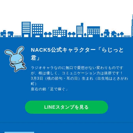
らじっと君
NACK5公式キャラクター「らじっと
君」
ラジオキャラなのに無口で愛想がない変わりものです
が、根は優しく、コミュニケーション力は抜群です！
3月3日（桃の節句・耳の日）生まれ（出生地はときがわ
町）
座右の銘「足で稼ぐ」
LINEスタンプを見る