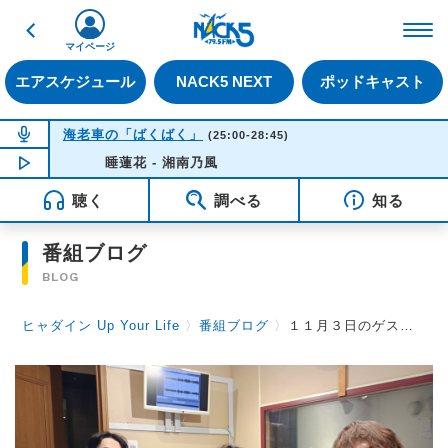
戻る
FM NACK5 79.5MHz（
マイページ
エアスケジュール
NACK5 NEXT
ポッドキャスト
NOW ON AIR
海老車の「ばくばく」
(25:00-28:45)
NOW PLAYING
睡蓮花 - 湘南乃風
01:48
聴く
調べる
知る
番組ブログ
BLOG
ヒャダイン Up Your Life
〉
番組ブログ
〉
１１月３日のゲストは在日ファンク