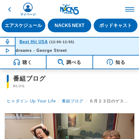
戻る
FM NACK5 79.5MHz（
マイページ
エアスケジュール
NACK5 NEXT
ポッドキャスト
NOW ON AIR
Best Hit USA
(12:00-12:55)
Daydreams - George Street
NOW PLAYING
11:49
聴く
調べる
知る
番組ブログ
BLOG
ヒャダイン Up Your Life
〉
番組ブログ
〉
６月２３日のゲストは永野さん（PART２）