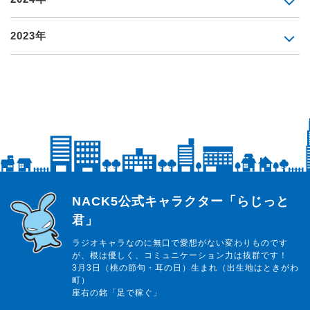
2023年
らじっと君
NACK5公式キャラクター「らじっと
君」
ラジオキャラなのに無口で愛想がない変わりものです
が、根は優しく、コミュニケーション力は抜群です！
3月3日（桃の節句・耳の日）生まれ（出生地はときがわ
町）
座右の銘「足で稼ぐ」