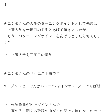
す
★ニシダさんの人生のターニングポイントとして先週は
上智大学を一度目の退学とあげて頂きましたが、
もう一つターニングポイントをあげるとしたら何でしょ
う？
⇒ 上智大学を二度目の退学
★ニシダさんのリクエスト曲です
M プリンセスでんぱパワー!シャインオン! ／ でんぱ組
inc.
⇒ 作詞作曲がヒャダインさんで、
夢の先に関する歌詞の曲がまた聞けて嬉しかったので