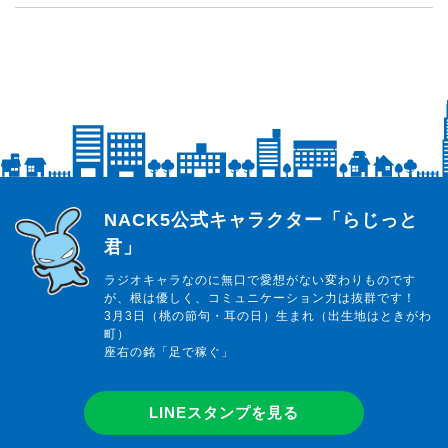
らじっと君
NACK5公式キャラクター「らじっと
君」
ラジオキャラなのに無口で愛想がない変わりものです
が、根は優しく、コミュニケーション力は抜群です！
3月3日（桃の節句・耳の日）生まれ（出生地はときがわ
町）
座右の銘「足で稼ぐ」
LINEスタンプを見る