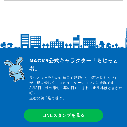
らじっと君
NACK5公式キャラクター「らじっと
君」
ラジオキャラなのに無口で愛想がない変わりものです
が、根は優しく、コミュニケーション力は抜群です！
3月3日（桃の節句・耳の日）生まれ（出生地はときがわ
町）
座右の銘「足で稼ぐ」
LINEスタンプを見る