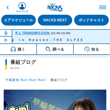
戻る
FM NACK5 79.5MHz（
マイページ
エアスケジュール
NACK5 NEXT
ポッドキャスト
NOW ON AIR
K's TRANSMISSION
(21:00-23:00)
ｉｎｇ ｉｎ Ｈｅａｖｅｎ - ＴＨＥ ＡＬＦＥＥ
NOW PLAYING
22:31
聴く
調べる
知る
番組ブログ
BLOG
平嶋夏海 Run! Run! Run!
〉
番組ブログ