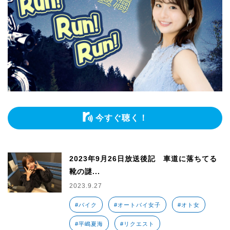
今すぐ聴く！
2023年9月26日放送後記 車道に落ちてる
靴の謎...
2023.9.27
#バイク
#オートバイ女子
#オト女
#平嶋夏海
#リクエスト