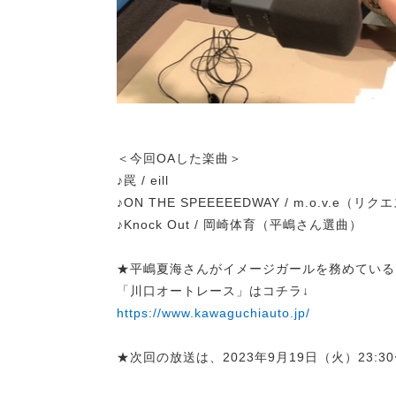
＜今回OAした楽曲＞
♪罠 / eill
♪ON THE SPEEEEEDWAY / m.o.v.e（リ
♪Knock Out / 岡崎体育（平嶋さん選曲）
★平嶋夏海さんがイメージガールを務めている
「川口オートレース」はコチラ↓
https://www.kawaguchiauto.jp/
★次回の放送は、2023年9月19日（火）23:3