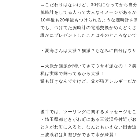
→こだわりはないけど、30代になってから自
腕時計をしてる人って大人なイメージがあるか
10年後も20年後もつけられるような腕時計を
でも、つけてた腕時計の電池交換がめんどくさ
誰かにプレゼントしたことは今のところないで
・夏海さんは犬派？猫派？ちなみに自分はウサ
→犬派か猫派か聞いてきてウサギ派なの！？笑
私は実家で飼ってるから犬派！
猫も好きなんですけど、父が猫アレルギーだから
後半では、ツーリングに関するメッセージをご
・埼玉県都ときがわ町にある三波渓谷付近がお
ときがわ町に入ると、なんともいえない田舎道
三波渓谷は川遊びができて水が綺麗！