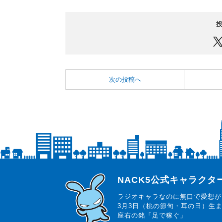
次の投稿へ
らじっと君
NACK5公式キャラク
ラジオキャラなのに無口で愛想が
3月3日（桃の節句・耳の日）生
座右の銘「足で稼ぐ」