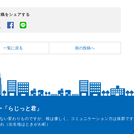
投稿をシェアする
Twitter
Facebook
LINEでシェアするボタン
一覧に戻る
前の投稿へ
ター「らじっと君」
ない変わりものですが、根は優しく、コミュニケーション力は抜群です
まれ（出生地はときがわ町）