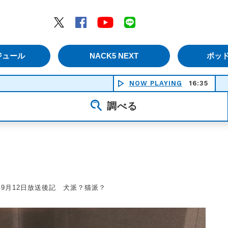
エムナックファイブ）
Twitter
Facebook
YouTube
LINE
ジュール
NACK5 NEXT
ポッ
NOW PLAYING
16:35
長
調べる
3年9月12日放送後記 犬派？猫派？