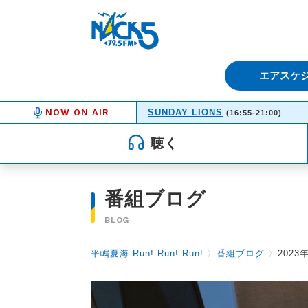
FM NACK5 79.5MHz（エフ
エアスケ
NOW ON AIR
SUNDAY LIONS
(16:55-21:00)
聴く
番組ブログ
BLOG
平嶋夏海 Run! Run! Run!
〉
番組ブログ
〉
202