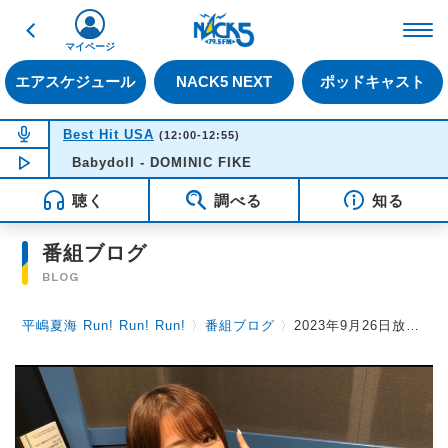
戻る
FM NACK5 79.5MHz（
マイページ
エアスケジュール
NACK5 NEXT
ポッドキャスト
NOW ON AIR
Best Hit USA
(12:00-12:55)
Babydoll - DOMINIC FIKE
NOW PLAYING
12:01
聴く
調べる
知る
番組ブログ
BLOG
平嶋夏海 Run! Run! Run!
〉
番組ブログ
〉
2023年9月26日放送後記 車道に落ちてる靴の謎...