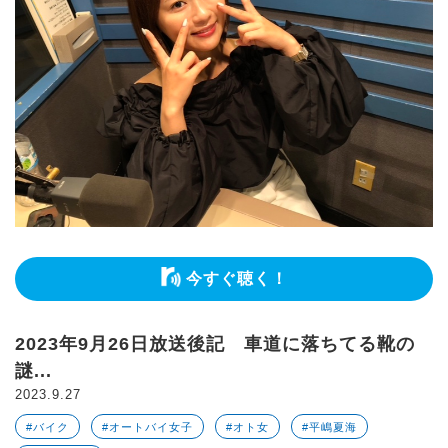
今すぐ聴く！
2023年9月26日放送後記 車道に落ちてる靴の
謎...
2023.9.27
#バイク
#オートバイ女子
#オト女
#平嶋夏海