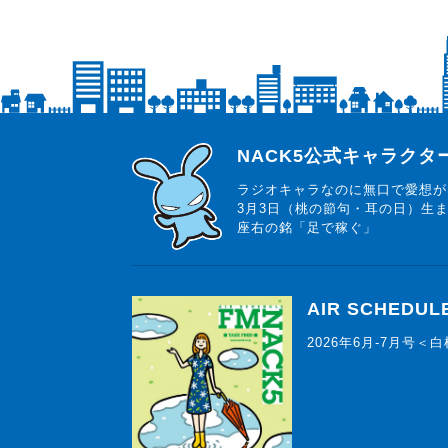
らじっと君
NACK5公式キャラク
ラジオキャラなのに無口で愛想が
3月3日（桃の節句・耳の日）生
座右の銘「足で稼ぐ」
AIR SCHEDUL
2026年6月-7月号＜