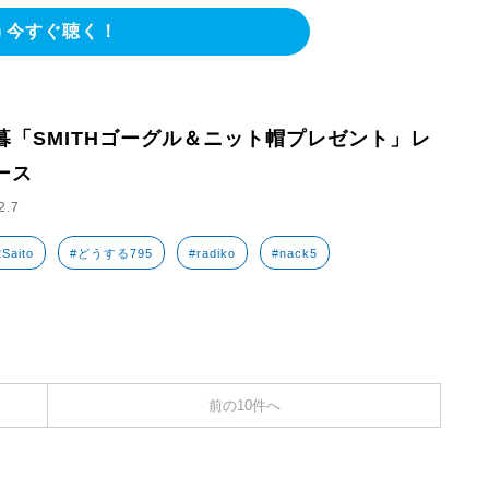
今すぐ聴く！
暮「SMITHゴーグル＆ニット帽プレゼント」レ
ース
2.7
Saito
#どうする795
#radiko
#nack5
前の10件へ