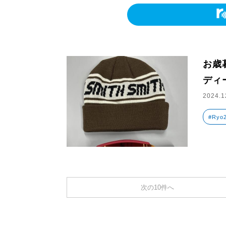
お歳
ディ
2024.1
#Ryo2
次の10件へ