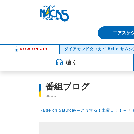
FM NACK5 79.5MHz（エフ
エアスケ
NOW ON AIR
ダイアモンド☆ユカイ Hello サム
聴く
番組ブログ
BLOG
Raise on Saturday～どうする！土曜日！！～
〉