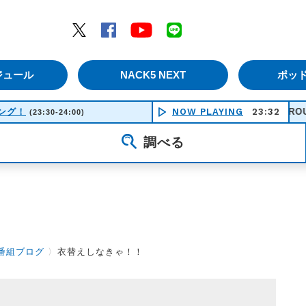
エムナックファイブ）
Twitter
Facebook
YouTube
LINE
ジュール
NACK5 NEXT
ポッ
シング！
NOW PLAYING
ROUGH AND 
23:32
(23:30-24:00)
調べる
番組ブログ
〉
衣替えしなきゃ！！