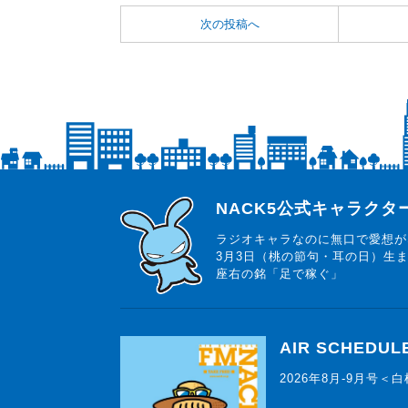
次の投稿へ
らじっと君
NACK5公式キャラク
ラジオキャラなのに無口で愛想が
3月3日（桃の節句・耳の日）生
座右の銘「足で稼ぐ」
AIR SCHEDUL
2026年8月-9月号＜