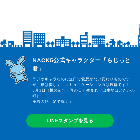
らじっと君
NACK5公式キャラクター「らじっと
君」
ラジオキャラなのに無口で愛想がない変わりものです
が、根は優しく、コミュニケーション力は抜群です！
3月3日（桃の節句・耳の日）生まれ（出生地はときがわ
町）
座右の銘「足で稼ぐ」
LINEスタンプを見る