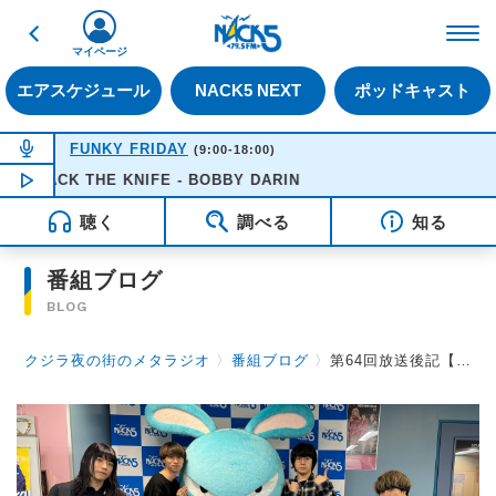
戻る
FM NACK5 79.5MHz（
マイページ
エアスケジュール
NACK5 NEXT
ポッドキャスト
NOW ON AIR
FUNKY FRIDAY
(9:00-18:00)
MACK THE KNIFE - BOBBY DARIN
NOW PLAYING
16:51
聴く
調べる
知る
番組ブログ
BLOG
クジラ夜の街のメタラジオ
〉
番組ブログ
〉
第64回放送後記【山本 薫】2024.06.21