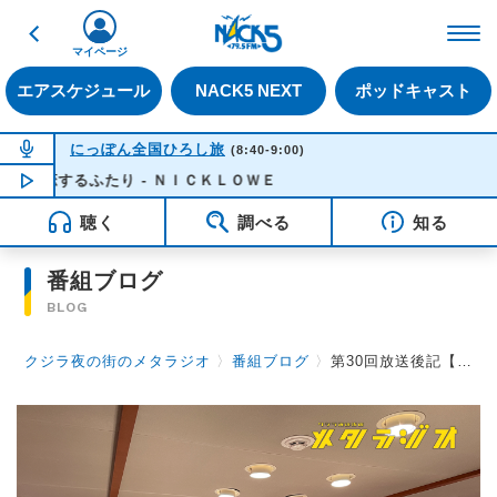
戻る
FM NACK5 79.5MHz（
マイページ
エアスケジュール
NACK5 NEXT
ポッドキャスト
NOW ON AIR
にっぽん全国ひろし旅
(8:40-9:00)
恋するふたり - ＮＩＣＫＬＯＷＥ
NOW PLAYING
08:32
聴く
調べる
知る
番組ブログ
BLOG
クジラ夜の街のメタラジオ
〉
番組ブログ
〉
第30回放送後記【宮崎 一晴】2023.10.27