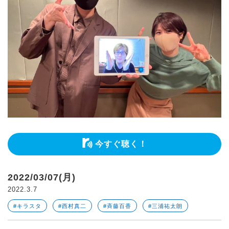
今すぐ聴く！
2022/03/07(月)
2022.3.7
#キラスタ
#西村真二
#斉藤百香
#三浦祐太朗