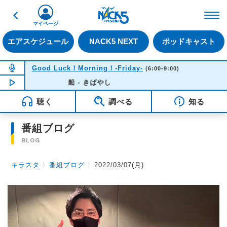
戻る
FM NACK5 79.5MHz（
マイページ
エアスケジュール
NACK5 NEXT
ポッドキャスト
NOW ON AIR
Good Luck！Morning！-Friday-
(6:00-9:00)
NOW PLAYING
船 - きばやし
06:33
聴く
調べる
知る
番組ブログ
BLOG
キラスタ
〉
番組ブログ
〉
2022/03/07(月)