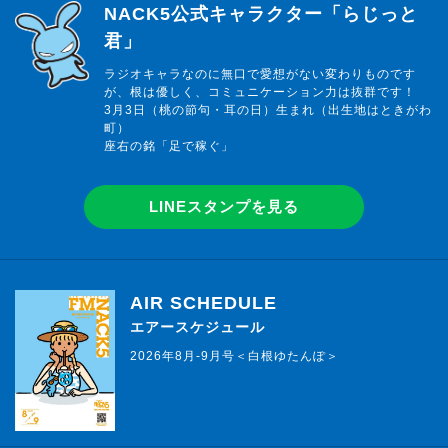
らじっと君
NACK5公式キャラクター「らじっと
君」
ラジオキャラなのに無口で愛想がない変わりものです
が、根は優しく、コミュニケーション力は抜群です！
3月3日（桃の節句・耳の日）生まれ（出生地はときがわ
町）
座右の銘「足で稼ぐ」
LINEスタンプを見る
AIR SCHEDULE
エアースケジュール
2026年8月-9月号＜白根ゆたんぽ＞