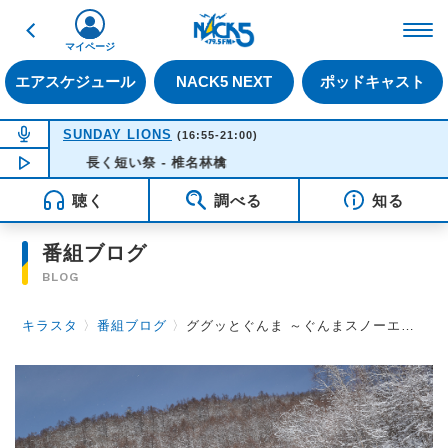
戻る
FM NACK5 79.5MHz（
マイページ
エアスケジュール
NACK5 NEXT
ポッドキャスト
NOW ON AIR
SUNDAY LIONS
(16:55-21:00)
NOW PLAYING
長く短い祭 - 椎名林檎
16:35
聴く
調べる
知る
番組ブログ
BLOG
キラスタ
〉
番組ブログ
〉
ググッとぐんま ～ぐんまスノーエリア～ 第5回