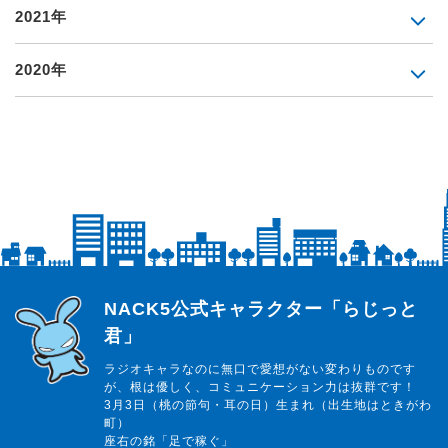
2021年
2020年
らじっと君
NACK5公式キャラクター「らじっと
君」
ラジオキャラなのに無口で愛想がない変わりものです
が、根は優しく、コミュニケーション力は抜群です！
3月3日（桃の節句・耳の日）生まれ（出生地はときがわ
町）
座右の銘「足で稼ぐ」