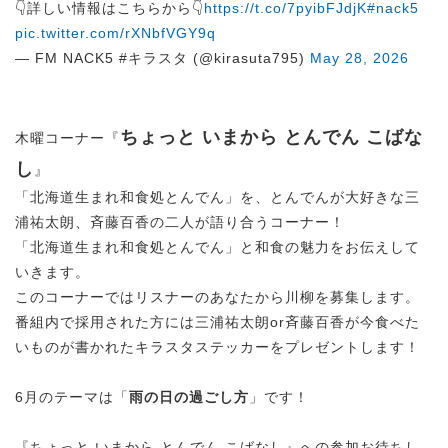
👇詳しい情報はこちらから👇
https://t.co/7pyibFJdjK
#nack5
pic.twitter.com/rXNbfVGY9q
— FM NACK5 #キラスタ (@kirasuta795)
May 28, 2026
ちょっと いまから とんでん こばな
木曜コーナー『
し
』
「北海道生まれ和食処とんでん」を、とんでんが大好きな三
浦祐太朗、斉藤百香の二人が語り合うコーナー！
「北海道生まれ和食処とんでん」と和食の魅力をお伝えして
いきます。
このコーナーではリスナーのあなたから川柳を募集します。
番組内で採用された方には三浦祐太朗or斉藤百香が今食べた
いものが書かれたキラスタステッカーをプレゼントします！
6月のテーマは「
雨の日の過ごし方
」です！
『ちょっと いまから とんでん こばなし』への参加お待ちし