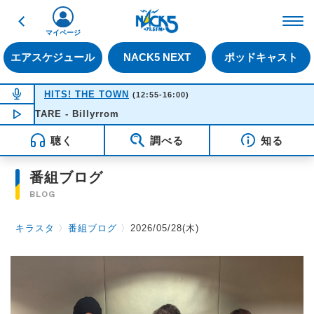
戻る
FM NACK5 79.5MHz（
マイページ
エアスケジュール
NACK5 NEXT
ポッドキャスト
NOW ON AIR
HITS! THE TOWN
(12:55-16:00)
SALTARE - Billyrrom
NOW PLAYING
14:14
聴く
調べる
知る
番組ブログ
BLOG
キラスタ
〉
番組ブログ
〉
2026/05/28(木)