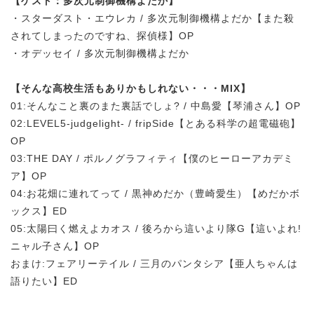
【ゲスト：多次元制御機構よだか】
・スターダスト・エウレカ / 多次元制御機構よだか【また殺
されてしまったのですね、探偵様】OP
・オデッセイ / 多次元制御機構よだか
【そんな高校生活もありかもしれない・・・MIX】
01:そんなこと裏のまた裏話でしょ? / 中島愛【琴浦さん】OP
02:LEVEL5-judgelight- / fripSide【とある科学の超電磁砲】
OP
03:THE DAY / ポルノグラフィティ【僕のヒーローアカデミ
ア】OP
04:お花畑に連れてって / 黒神めだか（豊崎愛生）【めだかボ
ックス】ED
05:太陽曰く燃えよカオス / 後ろから這いより隊G【這いよれ!
ニャル子さん】OP
おまけ:フェアリーテイル / 三月のパンタシア【亜人ちゃんは
語りたい】ED