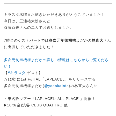
キラスタ木曜日お聴きいただきありがとうございました！
今日は、三浦祐太朗さんと
斉藤百香さんの二人でお送りしました。
7時台のゲストパートでは
多次元制御機構よだか
の
林直大
さん
に出演していただきました！
多次元制御機構よだかの詳しい情報はこちらからご覧くださ
い！
【
#キラスタ
ゲスト】
7/1(水)に1st Full AL「LAPLACEL」をリリースする
多次元制御機構よだか(
@yodakaInfo
)の林直大さん✨
・東名阪ツアー「LAPLACEL: ALL PLACE.」開催！
▶️10/9(金)渋谷 CLUB QUATTRO 他