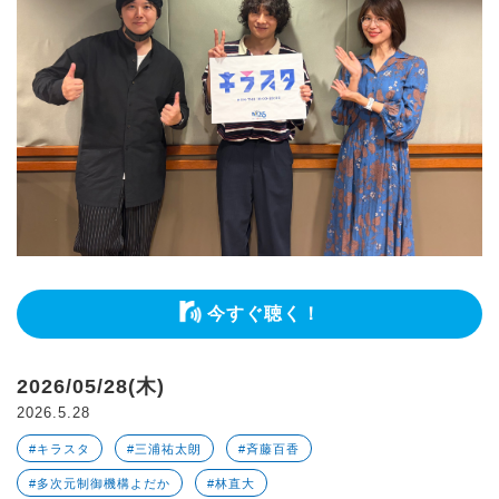
今すぐ聴く！
2026/05/28(木)
2026.5.28
#キラスタ
#三浦祐太朗
#斉藤百香
#多次元制御機構よだか
#林直大