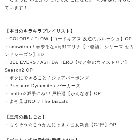
ています！
【本日のキラキラプレイリスト】
・COLORS / FLOW【コードギアス 反逆のルルーシュ】OP
・snowdrop / 春奈るな×河野マリナ【〈物語〉シリーズ セカ
ンドシーズン】ED
・BELIEVERS / ASH DA HERO【杖と剣のウィストリア】
Season2 OP
・ボクにできること / ジャアバーボンズ
・Pressure Dynamite / パーカーズ
・motto☆派手にね! / 戸松遥【かんなぎ】OP
・よそ見はNO! / The Biscats
【三浦の推しごと】
・もうそう☆こうかんにっき / 乙女新党【GJ部】OP