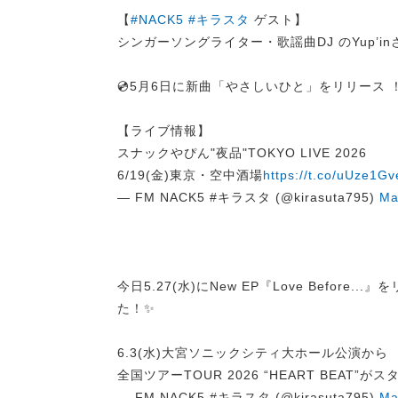
【
#NACK5
#キラスタ
ゲスト】
シンガーソングライター・歌謡曲DJ のYup’in
💿5月6日に新曲「やさしいひと」をリリース 
【ライブ情報】
スナックやぴん"夜品"TOKYO LIVE 2026
6/19(金)東京・空中酒場
https://t.co/uUze1Gv
— FM NACK5 #キラスタ (@kirasuta795)
Ma
今日5.27(水)にNew EP『Love Before..
た！✨
6.3(水)大宮ソニックシティ大ホール公演から
全国ツアーTOUR 2026 “HEART BEAT”が
— FM NACK5 #キラスタ (@kirasuta795)
Ma