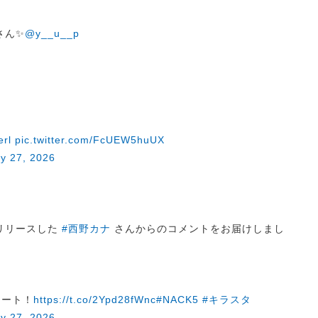
さん✨
@y__u__p
！
erl
pic.twitter.com/FcUEW5huUX
y 27, 2026
.』をリリースした
#西野カナ
さんからのコメントをお届けしまし
スタート！
https://t.co/2Ypd28fWnc
#NACK5
#キラスタ
y 27, 2026