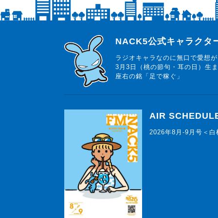
らじっと君
NACK5公式キャラク
ラジオキャラなのに無口で愛想が
3月3日（桃の節句・耳の日）生
座右の銘「足で稼ぐ」
AIR SCHEDUL
2026年8月-9月号＜