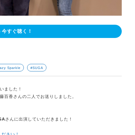
今すぐ聴く！
azy Sparkle
#SUGA
ざいました！
藤百香さんの二人でお送りしました。
GA
さんに出演していただきました！
覧ください！