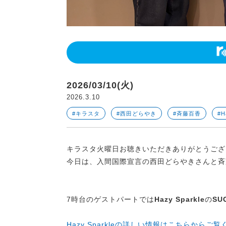
2026/03/10(火)
2026.3.10
#キラスタ
#西田どらやき
#斉藤百香
#H
キラスタ火曜日お聴きいただきありがとうご
今日は、入間国際宣言の西田どらやきさんと斉
7時台のゲストパートでは
Hazy Sparkle
の
SU
Hazy Sparkleの詳しい情報はこちらからご