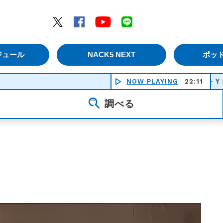
エムナックファイブ）
Twitter
Facebook
YouTube
LINE
ジュール
NACK5 NEXT
ポッ
NOW PLAYING
ＹＥＳ－ＹＥＳ－ＹＥＳ 
22:11
調べる