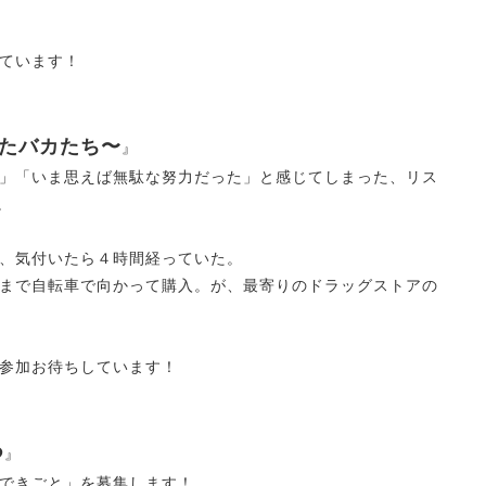
た。
ちしています！
したバカたち〜
』
」「いま思えば無駄な努力だった」と感じてしまった、リス
。
、気付いたら４時間経っていた。
まで自転車で向かって購入。が、最寄りのドラッグストアの
の参加お待ちしています！
つ
』
できごと」を募集します！