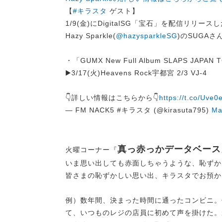
【
#キラスタ
ゲスト】
1/9(金)にDigitalSG「宝石」を配信リリース
Hazy Sparkle(
@hazysparkleSG
)のSUGAさ
・「GUMX New Full Album SLAPS JAPAN
▶️3/17(火)Heavens Rock宇都宮 2/3 VJ-4
👇詳しい情報はこちらから👇
https://t.co/Uve0
— FM NACK5 #キラスタ (@kirasuta795)
Ma
真っ赤っかデータベース
火曜コーナー『
いま思い出しても赤面しちゃうような、恥ずか
皆さまの恥ずかしい思い出、キラスタでお預か
例）数年間、決まった時間に通ったコンビニ。
て、いつものレジの店員に初めて声を掛けた。