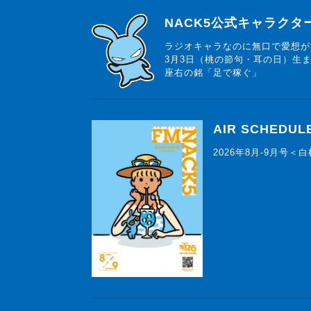
らじっと君
NACK5公式キャラク
ラジオキャラなのに無口で愛想が
3月3日（桃の節句・耳の日）生
座右の銘「足で稼ぐ」
AIR SCHEDUL
2026年8月-9月号＜