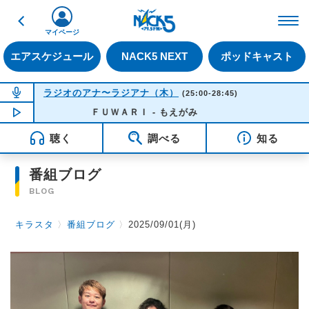
戻る
FM NACK5 79.5MHz（
マイページ
エアスケジュール
NACK5 NEXT
ポッドキャスト
NOW ON AIR
ラジオのアナ〜ラジアナ（木）
(25:00-28:45)
NOW PLAYING
ＦＵＷＡＲＩ - もえがみ
03:57
聴く
調べる
知る
番組ブログ
BLOG
キラスタ
〉
番組ブログ
〉
2025/09/01(月)