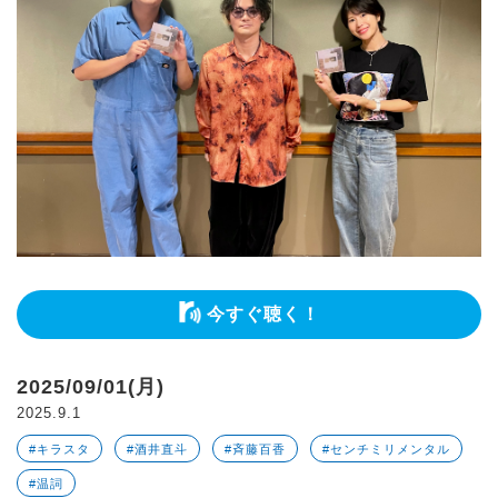
今すぐ聴く！
2025/09/01(月)
2025.9.1
#キラスタ
#酒井直斗
#斉藤百香
#センチミリメンタル
#温詞