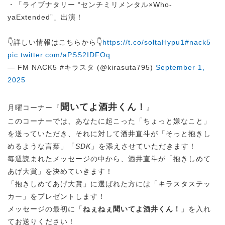
・「ライブナタリー “センチミリメンタル×Who-
yaExtended”」出演！
👇詳しい情報はこちらから👇
https://t.co/soltaHypu1
#nack5
pic.twitter.com/aPSS2IDFOq
— FM NACK5 #キラスタ (@kirasuta795)
September 1,
2025
聞いてよ酒井くん！
月曜コーナー『
』
このコーナーでは、あなたに起こった「ちょっと嫌なこと」
を送っていただき、それに対して酒井直斗が「そっと抱きし
めるような言葉」「
SDK
」を添えさせていただきます！
毎週読まれたメッセージの中から、酒井直斗が「抱きしめて
あげ大賞」を決めていきます！
「抱きしめてあげ大賞」に選ばれた方には「キラスタステッ
カー」をプレゼントします！
メッセージの最初に「
ねぇねぇ聞いてよ酒井くん！
」を入れ
てお送りください！