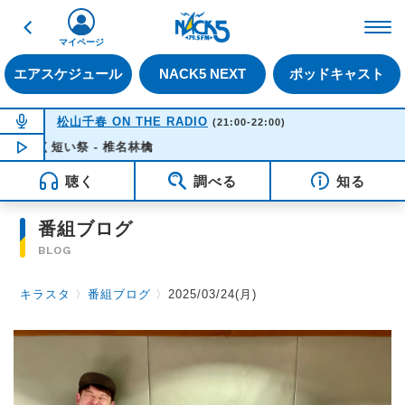
戻る
FM NACK5 79.5MHz（
マイページ
エアスケジュール
NACK5 NEXT
ポッドキャスト
NOW ON AIR
松山千春 ON THE RADIO
(21:00-22:00)
長く短い祭 - 椎名林檎
NOW PLAYING
16:35
聴く
調べる
知る
番組ブログ
BLOG
キラスタ
〉
番組ブログ
〉
2025/03/24(月)