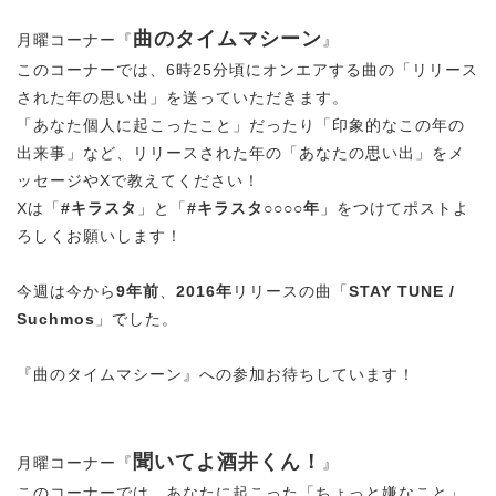
曲のタイムマシーン
月曜コーナー『
』
このコーナーでは、6時25分頃にオンエアする曲の「リリース
された年の思い出」を送っていただきます。
「あなた個人に起こったこと」だったり「印象的なこの年の
出来事」など、リリースされた年の「あなたの思い出」をメ
ッセージやXで教えてください！
Xは「
#キラスタ
」と「
#キラスタ○○○○年
」をつけてポストよ
ろしくお願いします！
今週は今から
9年前
、
2016年
リリースの曲「
STAY TUNE /
Suchmos
」でした。
『曲のタイムマシーン』への参加お待ちしています！
聞いてよ酒井くん！
月曜コーナー『
』
このコーナーでは、あなたに起こった「ちょっと嫌なこと」