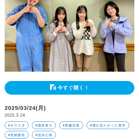
今すぐ聴く！
2025/03/24(月)
2025.3.24
#キラスタ
#酒井直斗
#斉藤百香
#僕が見たかった青空
#安納蒼衣
#須永心海