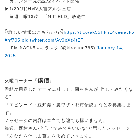
・カレンダー発売記念イベント開催！
▶1/20(月)HMV大宮アルシェ店
・毎週土曜18時～「N-FIELD」放送中！
👇詳しい情報はこちらから👇
https://t.co/ak55HkhE4d
#nack5
#nf795
pic.twitter.com/Ay0pXz4tET
— FM NACK5 #キラスタ (@kirasuta795)
January 14,
2025
僕信
火曜コーナー『
』
番組が用意したテーマに対して、西村さんが”信じてみたくな
る”
『エピソード・豆知識・裏ワザ・都市伝説』などを募集しま
す。
メッセージの内容は本当でも嘘でも構いません。
毎週、西村さんが”信じてみてもいいな”と思ったメッセージ
『あなたを信じま賞』を決めていきます。