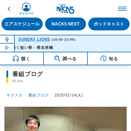
戻る
FM NACK5 79.5MHz（
マイページ
エアスケジュール
NACK5 NEXT
ポッドキャスト
NOW ON AIR
SUNDAY LIONS
(16:55-21:00)
長く短い祭 - 椎名林檎
NOW PLAYING
16:35
聴く
調べる
知る
番組ブログ
BLOG
キラスタ
〉
番組ブログ
〉
2025/01/14(火)