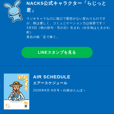
らじっと君
NACK5公式キャラクター「らじっと
君」
ラジオキャラなのに無口で愛想がない変わりものです
が、根は優しく、コミュニケーション力は抜群です！
3月3日（桃の節句・耳の日）生まれ（出生地はときがわ
町）
座右の銘「足で稼ぐ」
LINEスタンプを見る
AIR SCHEDULE
エアースケジュール
2026年8月-9月号＜白根ゆたんぽ＞