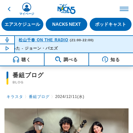
戻る
FM NACK5 79.5MHz（
マイページ
エアスケジュール
NACK5 NEXT
ポッドキャスト
NOW ON AIR
松山千春 ON THE RADIO
(21:00-22:00)
行った - ジョーン・バエズ
NOW PLAYING
21:28
聴く
調べる
知る
番組ブログ
BLOG
キラスタ
〉
番組ブログ
〉
2024/12/11(水)