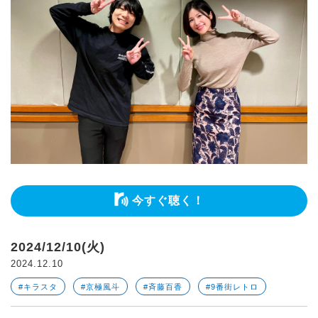
今すぐ聴く！
2024/12/10(火)
2024.12.10
#キラスタ
#京極風斗
#斉藤百香
#9番街レトロ