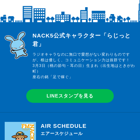
らじっと君
NACK5公式キャラクター「らじっと
君」
ラジオキャラなのに無口で愛想がない変わりものです
が、根は優しく、コミュニケーション力は抜群です！
3月3日（桃の節句・耳の日）生まれ（出生地はときがわ
町）
座右の銘「足で稼ぐ」
LINEスタンプを見る
AIR SCHEDULE
エアースケジュール