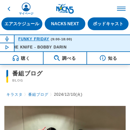
戻る
FM NACK5 79.5MHz（
マイページ
エアスケジュール
NACK5 NEXT
ポッドキャスト
NOW ON AIR
FUNKY FRIDAY
(9:00-18:00)
THE KNIFE - BOBBY DARIN
NOW PLAYING
16:51
聴く
調べる
知る
番組ブログ
BLOG
キラスタ
〉
番組ブログ
〉
2024/12/10(火)