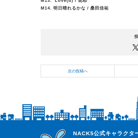
M13. Love(d) / 花耶
M14. 明日晴れるかな / 桑田佳祐
次の投稿へ
らじっと君
NACK5公式キャラク