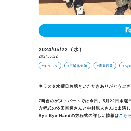
2024/05/22（水）
2024.5.22
#キラスタ
#三浦祐太朗
#斉藤百香
#By
キラスタ水曜日お聴きいただきありがとうござ
7時台のゲストパートでは今日、5月22日水曜日に1s
方程式
の汐田泰輝さんと中村龍人さんに出演し
Bye-Bye-Handの方程式の詳しい情報は
こち