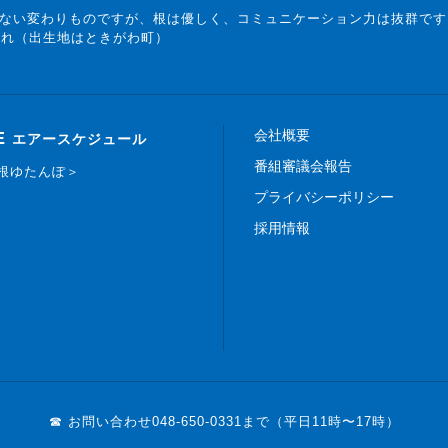
ない変わりものですが、根は優しく、コミュニケーション力は抜群です
まれ（出生地はときがわ町）
会社概要
E
エアースケジュール
番組審議会報告
白根ゆたんぽ＞
プライバシーポリシー
採用情報
☎ お問い合わせ
048-650-0331まで（平日11時〜17時）