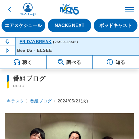
戻る
FM NACK5 79.5MHz（
マイページ
エアスケジュール
NACK5 NEXT
ポッドキャスト
NOW ON AIR
FRIDAYBREAK
(25:00-28:45)
hoo Bee Da - ELSEE
NOW PLAYING
04:23
聴く
調べる
知る
番組ブログ
BLOG
キラスタ
〉
番組ブログ
〉
2024/05/21(火)