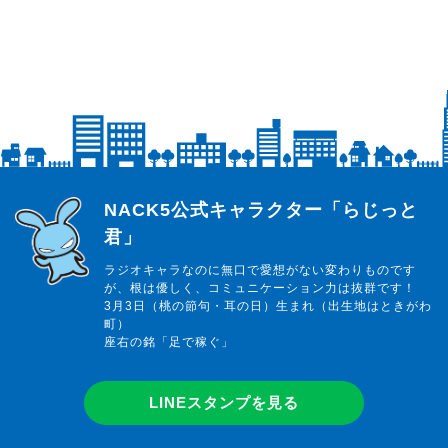
らじっと君
NACK5公式キャラクター「らじっと
君」
ラジオキャラなのに無口で愛想がない変わりものです
が、根は優しく、コミュニケーション力は抜群です！
3月3日（桃の節句・耳の日）生まれ（出生地はときがわ
町）
座右の銘「足で稼ぐ」
LINEスタンプを見る