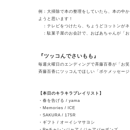
例：大掃除で本の整理をしていたら、本の中か
ようと思います！
：テレビをつけたら、ちょうどコットンがネ
：駄菓子屋のお会計で、おばあちゃんが「お
『ツッコんでさいもも』
毎週火曜日のエンディングで斉藤百香が「お笑
斉藤百香にツッコんでほしい「ボケメッセージ
【本日のキラキラプレイリスト】
・春を告げる / yama
・Memories / ICE
・SAKURA / 175R
・ギフト / オーイシマサヨシ
・Reチャレンジャア / ジャアバーボンズ