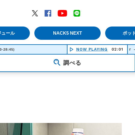
エムナックファイブ）
Twitter
Facebook
YouTube
LINE
ジュール
NACK5 NEXT
ポッ
Ｂｌｕｒｒｅｄ Ｓｕｍｍｅｒ - Ｈａｍｍｅｒ 
NOW PLAYING
02:01
0-28:45)
調べる