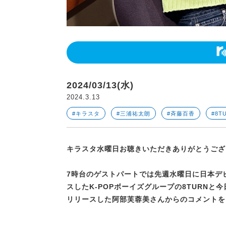
2024/03/13(水)
2024.3.13
#キラスタ
#三浦祐太朗
#斉藤百香
#8T
キラスタ水曜日お聴きいただきありがとうござ
7時台のゲストパートでは先週水曜日に
日本デビ
スした
K-POPボーイズグループの8TURNと
リリースした
阿部芙蓉美さんからのコメントを