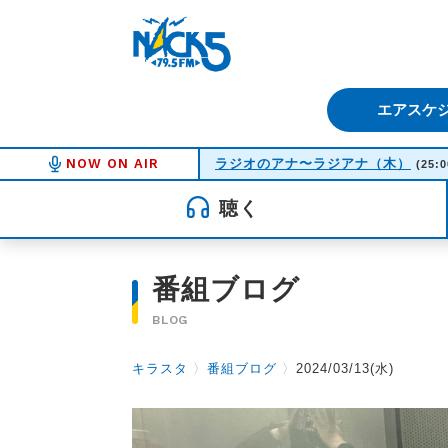
FM NACK5 79.5MHz（エフ
エアスケ
NOW ON AIR
ラジオのアナ〜ラジアナ（木）
(25:0
聴く
番組ブログ
BLOG
キラスタ
〉
番組ブログ
〉
2024/03/13(水)