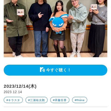
今すぐ聴く！
2023/12/14(木)
2023.12.14
#キラスタ
#三浦祐太朗
#斉藤百香
#fhána