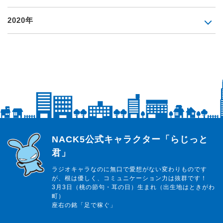
2020年
らじっと君
NACK5公式キャラクター「らじっと
君」
ラジオキャラなのに無口で愛想がない変わりものです
が、根は優しく、コミュニケーション力は抜群です！
3月3日（桃の節句・耳の日）生まれ（出生地はときがわ
町）
座右の銘「足で稼ぐ」