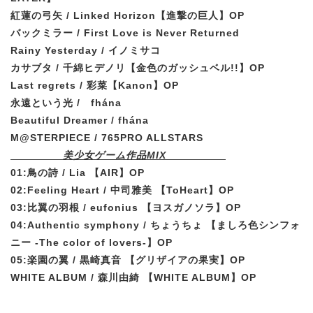
紅蓮の弓矢 / Linked Horizon
【進撃の巨人】OP
バックミラー / First Love is Never Returned
Rainy Yesterday / イノミサコ
カサブタ / 千綿ヒデノリ
【金色のガッシュベル!!】OP
Last regrets / 彩菜
【Kanon】OP
永遠という光 / fhána
Beautiful Dreamer / fhána
M@STERPIECE /
765PRO ALLSTARS
美少女ゲーム作品MIX
01:鳥の詩 / Lia 【AIR】OP
02:Feeling Heart / 中司雅美 【ToHeart】OP
03:比翼の羽根 / eufonius 【ヨスガノソラ】OP
04:Authentic symphony / ちょうちょ 【ましろ色シンフォ
ニー -The color of lovers-】OP
05:楽園の翼 / 黒崎真音 【グリザイアの果実】OP
WHITE ALBUM / 森川由綺
【WHITE ALBUM】OP