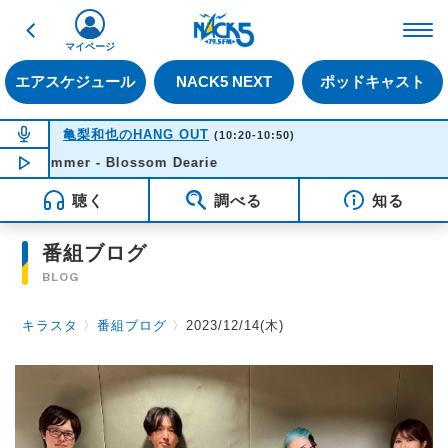
戻る
FM NACK5 79.5MHz（
マイページ
エアスケジュール
NACK5 NEXT
ポッドキャスト
NOW ON AIR
亀梨和也のHANG OUT
(10:20-10:50)
 Summer - Blossom Dearie
NOW PLAYING
10:10
聴く
調べる
知る
番組ブログ
BLOG
キラスタ
〉
番組ブログ
〉
2023/12/14(木)