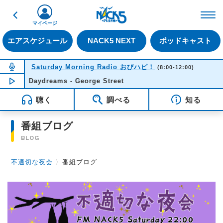
戻る
FM NACK5 79.5MHz（
マイページ
エアスケジュール
NACK5 NEXT
ポッドキャスト
NOW ON AIR
Saturday Morning Radio おびハピ！
(8:00-12:00)
Daydreams - George Street
NOW PLAYING
11:49
聴く
調べる
知る
番組ブログ
BLOG
不適切な夜会
〉
番組ブログ