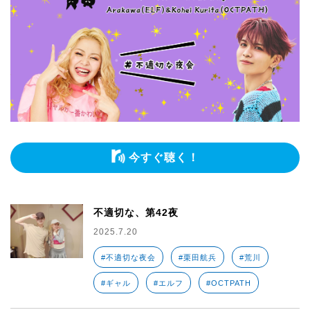
今すぐ聴く！
不適切な、第42夜
2025.7.20
#不適切な夜会
#栗田航兵
#荒川
#ギャル
#エルフ
#OCTPATH