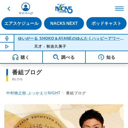
戻る
FM NACK5 79.5MHz（
マイページ
エアスケジュール
NACK5 NEXT
ポッドキャスト
NOW ON AIR
ゆいがーる SHOKO＆AYANEのゆんたくハッピーアワー
(22
NOW PLAYING
天才 - 秋吉久美子
21:51
聴く
調べる
知る
番組ブログ
BLOG
中村橋之助 ぶっかえりNIGHT
〉
番組ブログ