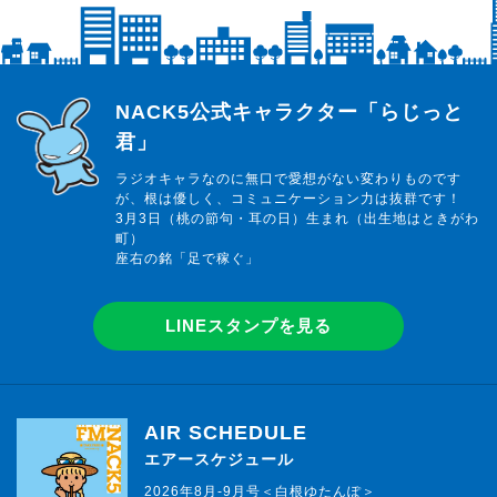
らじっと君
NACK5公式キャラクター「らじっと
君」
ラジオキャラなのに無口で愛想がない変わりものです
が、根は優しく、コミュニケーション力は抜群です！
3月3日（桃の節句・耳の日）生まれ（出生地はときがわ
町）
座右の銘「足で稼ぐ」
LINEスタンプを見る
AIR SCHEDULE
エアースケジュール
2026年8月-9月号＜白根ゆたんぽ＞