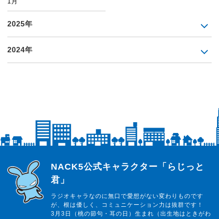
1月
2025年
2024年
らじっと君
NACK5公式キャラクター「らじっと
君」
ラジオキャラなのに無口で愛想がない変わりものです
が、根は優しく、コミュニケーション力は抜群です！
3月3日（桃の節句・耳の日）生まれ（出生地はときがわ