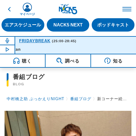
戻る
FM NACK5 79.5MHz（
マイページ
エアスケジュール
NACK5 NEXT
ポッドキャスト
NOW ON AIR
FRIDAYBREAK
(25:00-28:45)
NOW PLAYING
03:33
秘
聴く
調べる
知る
番組ブログ
BLOG
中村橋之助 ぶっかえりNIGHT
〉
番組ブログ
〉
新コーナー続々発表