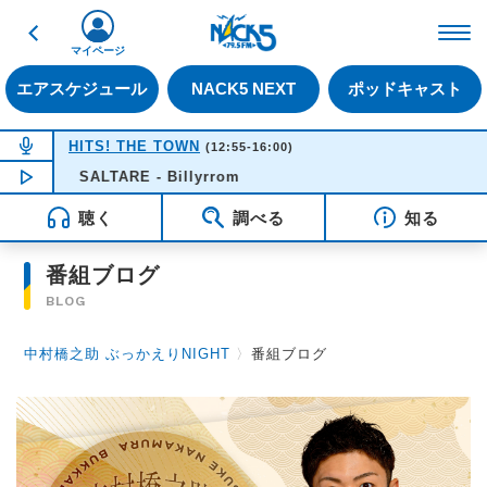
戻る
FM NACK5 79.5MHz（
マイページ
エアスケジュール
NACK5 NEXT
ポッドキャスト
NOW ON AIR
HITS! THE TOWN
(12:55-16:00)
NOW PLAYING
SALTARE - Billyrrom
14:14
聴く
調べる
知る
番組ブログ
BLOG
中村橋之助 ぶっかえりNIGHT
〉
番組ブログ