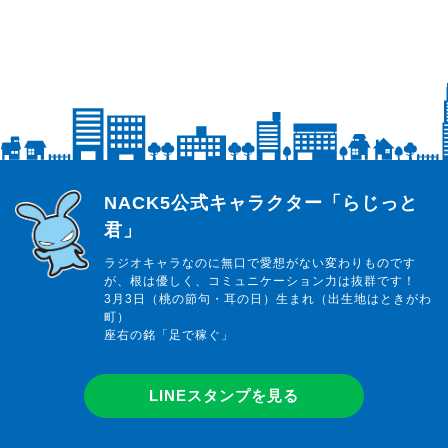
らじっと君
NACK5公式キャラクター「らじっと
君」
ラジオキャラなのに無口で愛想がない変わりものです
が、根は優しく、コミュニケーション力は抜群です！
3月3日（桃の節句・耳の日）生まれ（出生地はときがわ
町）
座右の銘「足で稼ぐ」
LINEスタンプを見る