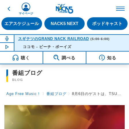
戻る
FM NACK5 79.5MHz（
マイページ
エアスケジュール
NACK5 NEXT
ポッドキャスト
NOW ON AIR
スギテツのGRAND NACK RAILROAD
(5:00-6:00)
ココモ - ビーチ・ボーイズ
NOW PLAYING
05:01
聴く
調べる
知る
番組ブログ
BLOG
Age Free Music！
〉
番組ブログ
〉
8月6日のゲストは、TSUKEMENのKENTAさん、梶田昌史さんです！（電話インタビュー）