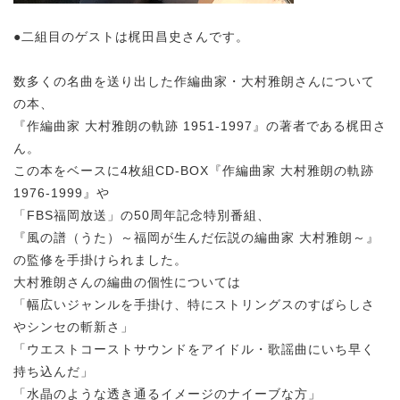
●二組目のゲストは梶田昌史さんです。
数多くの名曲を送り出した作編曲家・大村雅朗さんについて
の本、
『作編曲家 大村雅朗の軌跡 1951-1997』の著者である梶田さ
ん。
この本をベースに4枚組CD-BOX『作編曲家 大村雅朗の軌跡
1976-1999』や
「FBS福岡放送」の50周年記念特別番組、
『風の譜（うた）～福岡が生んだ伝説の編曲家 大村雅朗～』
の監修を手掛けられました。
大村雅朗さんの編曲の個性については
「幅広いジャンルを手掛け、特にストリングスのすばらしさ
やシンセの斬新さ」
「ウエストコーストサウンドをアイドル・歌謡曲にいち早く
持ち込んだ」
「水晶のような透き通るイメージのナイーブな方」