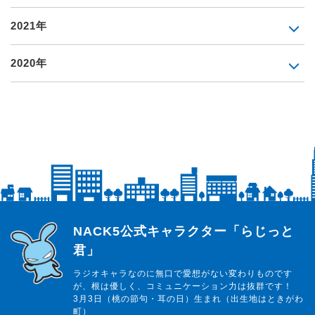
2021年
2020年
らじっと君
NACK5公式キャラクター「らじっと
君」
ラジオキャラなのに無口で愛想がない変わりものです
が、根は優しく、コミュニケーション力は抜群です！
3月3日（桃の節句・耳の日）生まれ（出生地はときがわ
町）