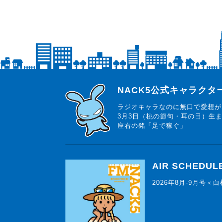
らじっと君
NACK5公式キャラク
ラジオキャラなのに無口で愛想が
3月3日（桃の節句・耳の日）生
座右の銘「足で稼ぐ」
AIR SCHEDUL
2026年8月-9月号＜