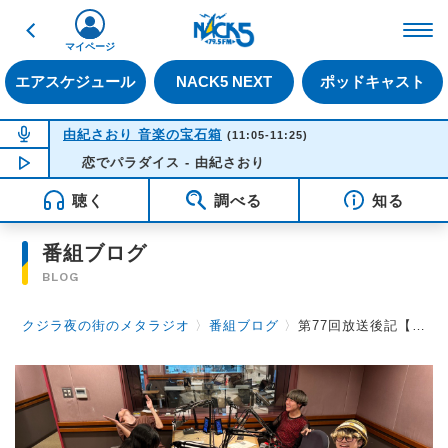
戻る
FM NACK5 79.5MHz（
マイページ
エアスケジュール
NACK5 NEXT
ポッドキャスト
NOW ON AIR
由紀さおり 音楽の宝石箱
(11:05-11:25)
NOW PLAYING
恋でパラダイス - 由紀さおり
11:18
聴く
調べる
知る
番組ブログ
BLOG
クジラ夜の街のメタラジオ
〉
番組ブログ
〉
第77回放送後記【佐伯 隼也】2024.09.20