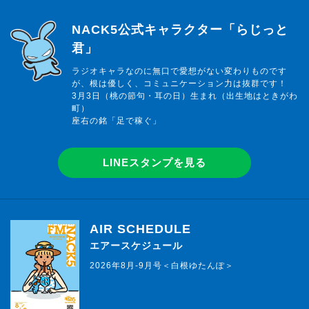
らじっと君
NACK5公式キャラクター「らじっと
君」
ラジオキャラなのに無口で愛想がない変わりものです
が、根は優しく、コミュニケーション力は抜群です！
3月3日（桃の節句・耳の日）生まれ（出生地はときがわ
町）
座右の銘「足で稼ぐ」
LINEスタンプを見る
AIR SCHEDULE
エアースケジュール
2026年8月-9月号＜白根ゆたんぽ＞