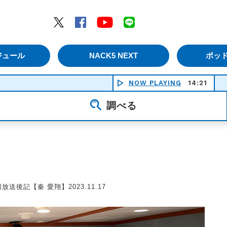
エムナックファイブ）
Twitter
Facebook
YouTube
LINE
ジュール
NACK5 NEXT
ポッ
NOW PLAYING
14:21
長崎
調べる
回放送後記【秦 愛翔】2023.11.17