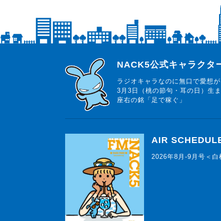
らじっと君
NACK5公式キャラク
ラジオキャラなのに無口で愛想が
3月3日（桃の節句・耳の日）生
座右の銘「足で稼ぐ」
AIR SCHEDUL
2026年8月-9月号＜