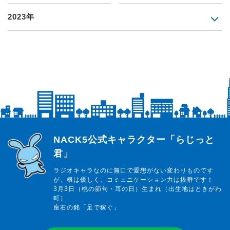
2023年
らじっと君
NACK5公式キャラクター「らじっと
君」
ラジオキャラなのに無口で愛想がない変わりものです
が、根は優しく、コミュニケーション力は抜群です！
3月3日（桃の節句・耳の日）生まれ（出生地はときがわ
町）
座右の銘「足で稼ぐ」