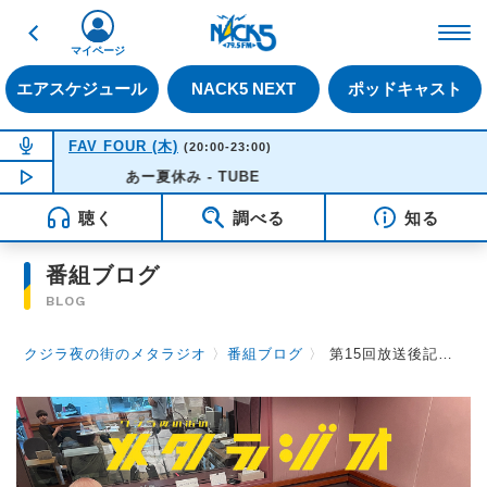
戻る
FM NACK5 79.5MHz（
マイページ
エアスケジュール
NACK5 NEXT
ポッドキャスト
NOW ON AIR
FAV FOUR (木)
(20:00-23:00)
NOW PLAYING
あー夏休み - TUBE
20:50
聴く
調べる
知る
番組ブログ
BLOG
クジラ夜の街のメタラジオ
〉
番組ブログ
〉
第15回放送後記【宮崎 一晴】2023.07.14