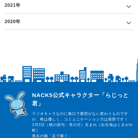
2021年
2020年
らじっと君
NACK5公式キャラクター「らじっと
君」
ラジオキャラなのに無口で愛想がない変わりものです
が、根は優しく、コミュニケーション力は抜群です！
3月3日（桃の節句・耳の日）生まれ（出生地はときがわ
町）
座右の銘「足で稼ぐ」