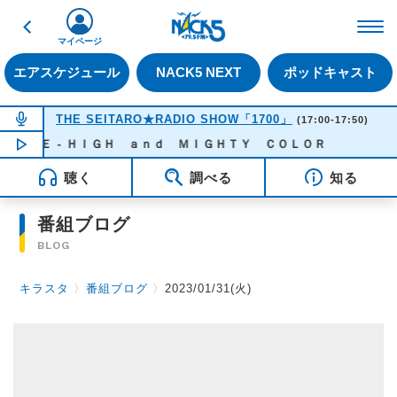
戻る
FM NACK5 79.5MHz（
マイページ
エアスケジュール
NACK5 NEXT
ポッドキャスト
NOW ON AIR
THE SEITARO★RADIO SHOW「1700」
(17:00-17:50)
ＩＤＥ - ＨＩＧＨ ａｎｄ ＭＩＧＨＴＹ ＣＯＬＯＲ
NOW PLAYING
16:31
聴く
調べる
知る
番組ブログ
BLOG
キラスタ
〉
番組ブログ
〉
2023/01/31(火)