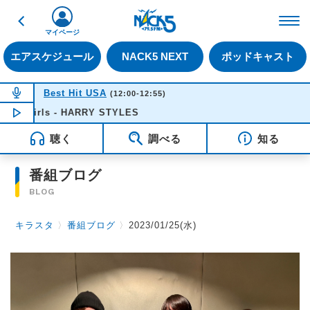
戻る
FM NACK5 79.5MHz（
マイページ
エアスケジュール
NACK5 NEXT
ポッドキャスト
NOW ON AIR
Best Hit USA
(12:00-12:55)
an Girls - HARRY STYLES
NOW PLAYING
12:12
聴く
調べる
知る
番組ブログ
BLOG
キラスタ
〉
番組ブログ
〉
2023/01/25(水)