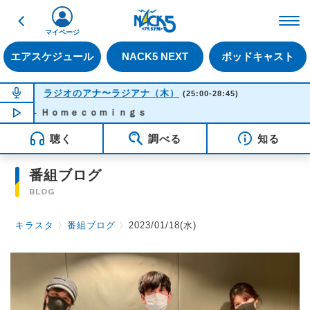
戻る
FM NACK5 79.5MHz（
マイページ
エアスケジュール
NACK5 NEXT
ポッドキャスト
NOW ON AIR
ラジオのアナ〜ラジアナ（木）
(25:00-28:45)
ス - Ｈｏｍｅｃｏｍｉｎｇｓ
NOW PLAYING
04:39
聴く
調べる
知る
番組ブログ
BLOG
キラスタ
〉
番組ブログ
〉
2023/01/18(水)