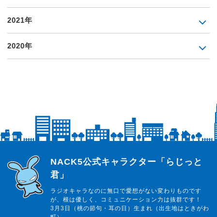
2021年
2020年
らじっと君
NACK5公式キャラクター「らじっと
君」
ラジオキャラなのに無口で愛想がない変わりものです
が、根は優しく、コミュニケーション力は抜群です！
3月3日（桃の節句・耳の日）生まれ（出生地はときがわ
町）