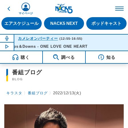
戻る
FM NACK5 79.5MHz（
マイページ
エアスケジュール
NACK5 NEXT
ポッドキャスト
NOW ON AIR
カメレオンパーティー
(12:55-16:55)
Ups＆Downs - ONE LOVE ONE HEART
NOW PLAYING
14:19
聴く
調べる
知る
番組ブログ
BLOG
キラスタ
〉
番組ブログ
〉
2022/12/13(火)