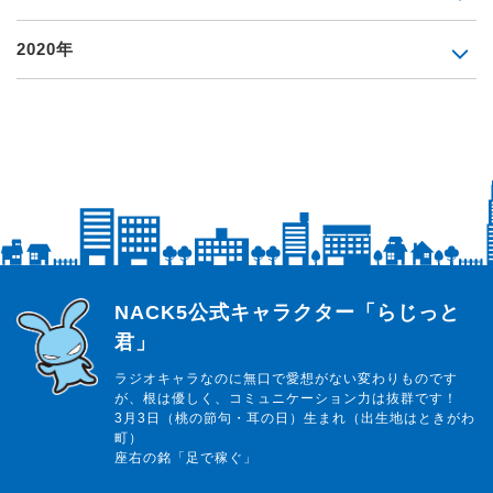
2020年
らじっと君
NACK5公式キャラクター「らじっと
君」
ラジオキャラなのに無口で愛想がない変わりものです
が、根は優しく、コミュニケーション力は抜群です！
3月3日（桃の節句・耳の日）生まれ（出生地はときがわ
町）
座右の銘「足で稼ぐ」