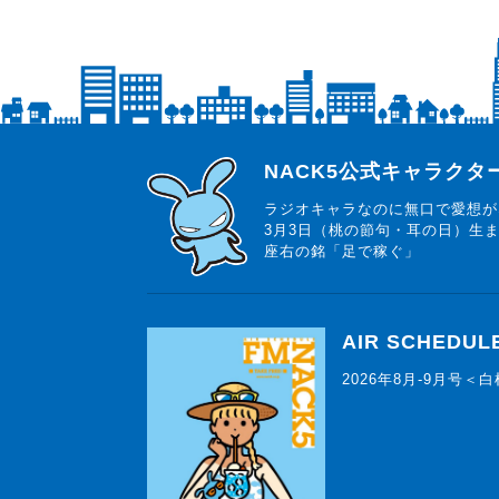
らじっと君
NACK5公式キャラク
ラジオキャラなのに無口で愛想が
3月3日（桃の節句・耳の日）生
座右の銘「足で稼ぐ」
AIR SCHEDUL
2026年8月-9月号＜