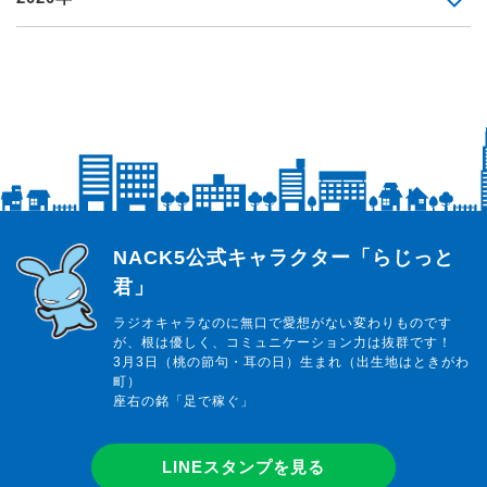
らじっと君
NACK5公式キャラクター「らじっと
君」
ラジオキャラなのに無口で愛想がない変わりものです
が、根は優しく、コミュニケーション力は抜群です！
3月3日（桃の節句・耳の日）生まれ（出生地はときがわ
町）
座右の銘「足で稼ぐ」
LINEスタンプを見る