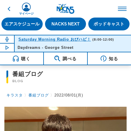
戻る
FM NACK5 79.5MHz（
マイページ
エアスケジュール
NACK5 NEXT
ポッドキャスト
NOW ON AIR
Saturday Morning Radio おびハピ！
(8:00-12:00)
Daydreams - George Street
NOW PLAYING
11:49
聴く
調べる
知る
番組ブログ
BLOG
キラスタ
〉
番組ブログ
〉
2022/08/01(月)